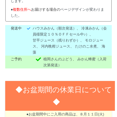
します。
●
複数住所へ
お届けする場合の
ページデザインが変わりま
した。
発送中
ハウスみかん（順次発送）
、
冷凍みかん（会
員様限定１０％ＯＦＦセール中♪）
、
甘平ジュース（残りわずか）
、
モロジュー
ス
、
河内晩柑ジュース
、
たけのこ水煮
、
海
藻
ご予約
植岡さんのぶどう
、
みかん蜂蜜（入荷
次第発送）
◆お盆期間の休業日について
◆
８月１３日(木)～１６日(日)はお盆期間のため休業
させて頂きます。
●お盆期間中にご入用の商品は、８月１１日(火)