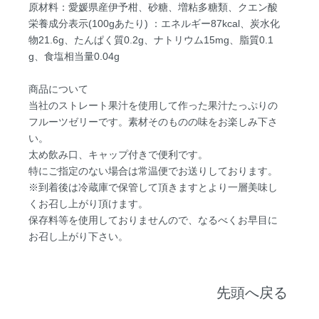
原材料：愛媛県産伊予柑、砂糖、増粘多糖類、クエン酸
栄養成分表示(100gあたり) ：エネルギー87kcal、炭水化
物21.6g、たんぱく質0.2g、ナトリウム15mg、脂質0.1
g、食塩相当量0.04g
商品について
当社のストレート果汁を使用して作った果汁たっぷりの
フルーツゼリーです。素材そのものの味をお楽しみ下さ
い。
太め飲み口、キャップ付きで便利です。
特にご指定のない場合は常温便でお送りしております。
※到着後は冷蔵庫で保管して頂きますとより一層美味し
くお召し上がり頂けます。
保存料等を使用しておりませんので、なるべくお早目に
お召し上がり下さい。
先頭へ戻る