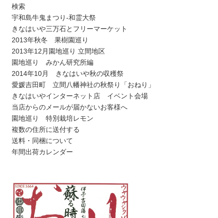
検索
宇和島牛鬼まつり-和霊大祭
きなはいや三万石とフリーマーケット
2013年秋冬 果樹園巡り
2013年12月園地巡り 立間地区
園地巡り みかん研究所編
2014年10月 きなはいや秋の収穫祭
愛媛吉田町 立間八幡神社の秋祭り「おねり」
きなはいやインターネット店 イベント会場
当店からのメールが届かないお客様へ
園地巡り 特別栽培レモン
複数の住所に送付する
送料・同梱について
年間出荷カレンダー