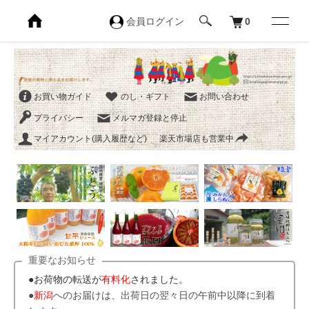
会員ログイン
0
お買い物ガイド
のし・ギフト
お問い合わせ
プライバシー
メルマガ登録と停止
マイアカウント(購入履歴など)
楽天市場店も営業中
重要なお知らせ
●お荷物の転送が
有料化
されました。
●
新潟
へのお届けは、出荷日の翌々日の午前中以降に到着