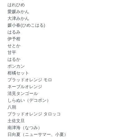
はれひめ
愛媛みかん
大津みかん
媛小春(ひめこはる)
はるみ
伊予柑
せとか
甘平
はるか
ポンカン
柑橘セット
ブラッドオレンジ モロ
ネーブルオレンジ
清見タンゴール
しらぬい（デコポン）
八朔
ブラッドオレンジ タロッコ
土佐文旦
南津海（なつみ）
日向夏（ニューサマー、小夏）