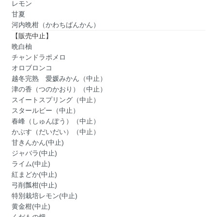
レモン
甘夏
河内晩柑（かわちばんかん）
【販売中止】
晩白柚
チャンドラポメロ
オロブロンコ
越冬完熟 愛媛みかん（中止）
津の香（つのかおり）（中止）
スイートスプリング（中止）
スタールビー（中止）
春峰（しゅんぽう）（中止）
かぶす（だいだい）（中止）
甘きんかん(中止)
ジャバラ(中止)
ライム(中止)
紅まどか(中止)
弓削瓢柑(中止)
特別栽培レモン(中止)
黄金柑(中止)
くだもの畑