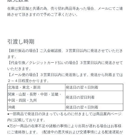
在庫は実店舗と共通の為、売り切れ商品等あった場合、メールにてご連
絡させて頂きますので予めご了承ください。
引渡し時期
【銀行振込の場合】ご入金確認後、３営業日以内に発送させていただき
ます。
【代金引換／クレジットカード払いの場合】３営業日以内に発送させて
いただきます。
【メール便の場合】３営業日以内に発送致します。発送から到着までは
２～４日程度かかります。
北海道・東北・新潟
発送日の翌々日到着
関東・山梨・長野・中部・近畿・
発送日の翌日到着
中国・四国・九州
沖縄
発送日の翌々日到着
●一部商品で発送日の決まっているものに付きましては商品案内ページ
内に記載しております。
●万が一商品の在庫不足や諸般の事情により出荷が遅れる場合はお客様
にご連絡致します。（配達中の悪天候および交通事情による配達遅延が