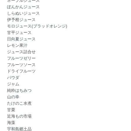
ネーブルジュース
ぽんかんジュース
しらぬいジュース
伊予柑ジュース
モロジュース(ブラッドオレンジ)
甘平ジュース
日向夏ジュース
レモン果汁
ジュース詰合せ
フルーツゼリー
フルーツソース
ドライフルーツ
パウダ
ジャム
純粋はちみつ
山の幸
たけのこ水煮
甘栗
近海もの市場
海藻
宇和島郷土品