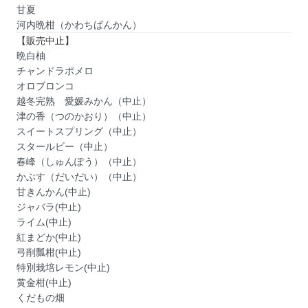
甘夏
河内晩柑（かわちばんかん）
【販売中止】
晩白柚
チャンドラポメロ
オロブロンコ
越冬完熟 愛媛みかん（中止）
津の香（つのかおり）（中止）
スイートスプリング（中止）
スタールビー（中止）
春峰（しゅんぽう）（中止）
かぶす（だいだい）（中止）
甘きんかん(中止)
ジャバラ(中止)
ライム(中止)
紅まどか(中止)
弓削瓢柑(中止)
特別栽培レモン(中止)
黄金柑(中止)
くだもの畑