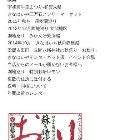
宇和島牛鬼まつり-和霊大祭
きなはいや三万石とフリーマーケット
2013年秋冬 果樹園巡り
2013年12月園地巡り 立間地区
園地巡り みかん研究所編
2014年10月 きなはいや秋の収穫祭
愛媛吉田町 立間八幡神社の秋祭り「おねり」
きなはいやインターネット店 イベント会場
当店からのメールが届かないお客様へ
園地巡り 特別栽培レモン
複数の住所に送付する
送料・同梱について
年間出荷カレンダー