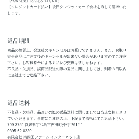
【代金引換】商品お受取りの時
【クレジットカード払い】後日クレジットカード会社を通じて請求いた
します。
返品期限
商品の性質上、発送後のキャンセルはお受けできません。また、お取り
寄せ商品はご注文後のキャンセルが出来ない場合がありますのでご注意
下さい。お客様都合による返品及び交換は致しかねます。
不良品・欠損品、誤商品配送の際の返品に関しましては、到着３日以内
に当社までご連絡下さい。
返品送料
不良品・欠損品、品違いの際の返品送料に関しましては当店負担とさせ
ていただきます。事前にご連絡の上、下記まで着払にてご返品下さい。
799-3751 愛媛県宇和島市吉田町沖村甲612-1
0895-52-0330
有限会社 南四国ファーム インターネット店