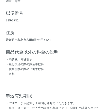
清家 寿章
郵便番号
799-3751
住所
愛媛県宇和島市吉田町沖村甲612-1
商品代金以外の料金の説明
・消費税 内税表示
・銀行振込の際の振込手数料
・代金引換の際の代引手数料
・送料
申込有効期限
・ご注文日から起算し１週間とさせていただきます。
・当店、メーカー、仕入先の在庫の都合により、発送日の遅延が生じた