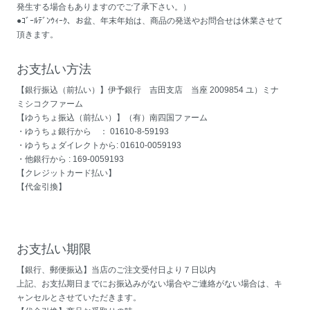
発生する場合もありますのでご了承下さい。）
●ｺﾞｰﾙﾃﾞﾝｳｨｰｸ、お盆、年末年始は、商品の発送やお問合せは休業させて
頂きます。
お支払い方法
【銀行振込（前払い）】伊予銀行 吉田支店 当座 2009854 ユ）ミナ
ミシコクファーム
【ゆうちょ振込（前払い）】（有）南四国ファーム
・ゆうちょ銀行から ： 01610-8-59193
・ゆうちょダイレクトから: 01610-0059193
・他銀行から : 169-0059193
【クレジットカード払い】
【代金引換】
お支払い期限
【銀行、郵便振込】当店のご注文受付日より７日以内
上記、お支払期日までにお振込みがない場合やご連絡がない場合は、キ
ャンセルとさせていただきます。