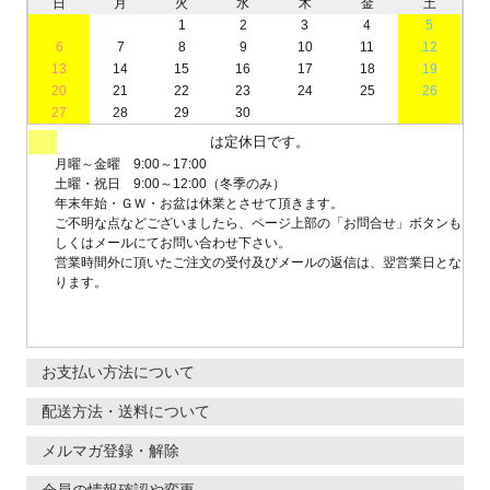
日
月
火
水
木
金
土
1
2
3
4
5
6
7
8
9
10
11
12
13
14
15
16
17
18
19
20
21
22
23
24
25
26
27
28
29
30
は定休日です。
月曜～金曜 9:00～17:00
土曜・祝日 9:00～12:00（冬季のみ）
年末年始・ＧＷ・お盆は休業とさせて頂きます。
ご不明な点などございましたら、ページ上部の「お問合せ」ボタンも
しくはメールにてお問い合わせ下さい。
営業時間外に頂いたご注文の受付及びメールの返信は、翌営業日とな
ります。
お支払い方法について
配送方法・送料について
メルマガ登録・解除
会員の情報確認や変更