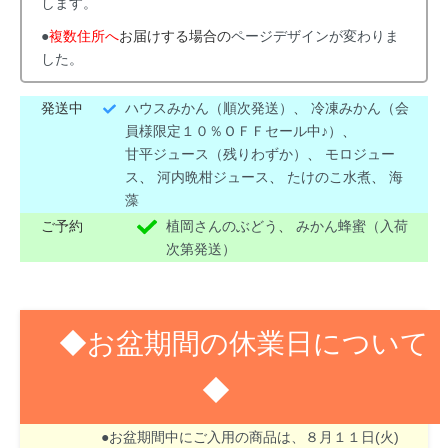
します。
●
複数住所へ
お届けする場合の
ページデザインが変わりま
した。
発送中
ハウスみかん（順次発送）
、
冷凍みかん（会
員様限定１０％ＯＦＦセール中♪）
、
甘平ジュース（残りわずか）
、
モロジュー
ス
、
河内晩柑ジュース
、
たけのこ水煮
、
海
藻
ご予約
植岡さんのぶどう
、
みかん蜂蜜（入荷
次第発送）
◆お盆期間の休業日について
◆
８月１３日(木)～１６日(日)はお盆期間のため休業
させて頂きます。
●お盆期間中にご入用の商品は、８月１１日(火)