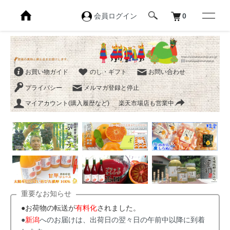
会員ログイン
0
お買い物ガイド
のし・ギフト
お問い合わせ
プライバシー
メルマガ登録と停止
マイアカウント(購入履歴など)
楽天市場店も営業中
重要なお知らせ
●お荷物の転送が
有料化
されました。
●
新潟
へのお届けは、出荷日の翌々日の午前中以降に到着