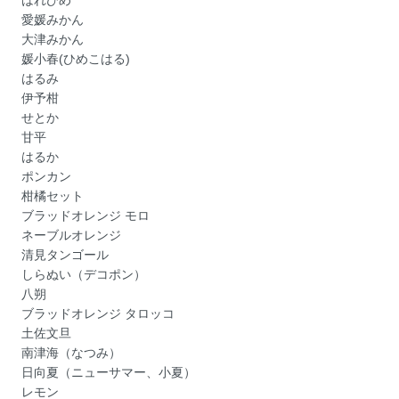
はれひめ
愛媛みかん
大津みかん
媛小春(ひめこはる)
はるみ
伊予柑
せとか
甘平
はるか
ポンカン
柑橘セット
ブラッドオレンジ モロ
ネーブルオレンジ
清見タンゴール
しらぬい（デコポン）
八朔
ブラッドオレンジ タロッコ
土佐文旦
南津海（なつみ）
日向夏（ニューサマー、小夏）
レモン