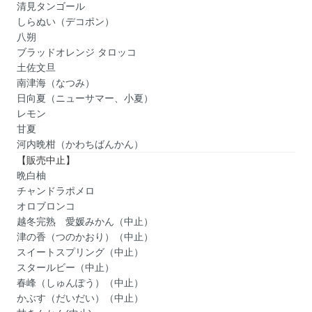
清見タンゴール
しらぬい（デコポン）
八朔
ブラッドオレンジ タロッコ
土佐文旦
南津海（なつみ）
日向夏（ニューサマー、小夏）
レモン
甘夏
河内晩柑（かわちばんかん）
【販売中止】
晩白柚
チャンドラポメロ
オロブロンコ
越冬完熟 愛媛みかん（中止）
津の香（つのかおり）（中止）
スイートスプリング（中止）
スタールビー（中止）
春峰（しゅんぽう）（中止）
かぶす（だいだい）（中止）