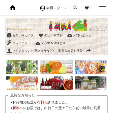
会員ログイン
0
お買い物ガイド
のし・ギフト
お問い合わせ
プライバシー
メルマガ登録と停止
マイアカウント(購入履歴など)
楽天市場店も営業中
重要なお知らせ
●お荷物の転送が
有料化
されました。
●
新潟
へのお届けは、出荷日の翌々日の午前中以降に到着