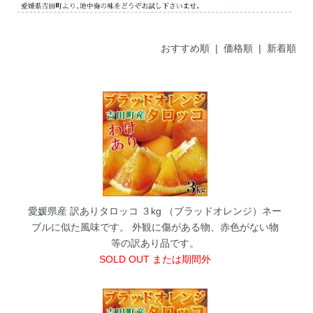
おすすめ順 |
価格順
|
新着順
愛媛県産 訳ありタロッコ ３kg （ブラッドオレンジ）ネー
ブルに似た風味です。
外観に傷がある物、赤色がない物
等の訳あり品です。
SOLD OUT または期間外