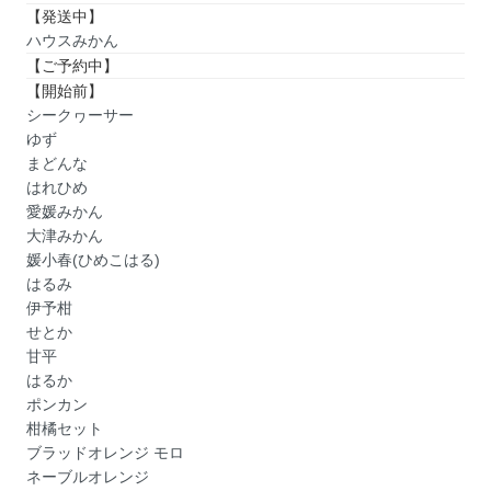
【発送中】
ハウスみかん
【ご予約中】
【開始前】
シークヮーサー
ゆず
まどんな
はれひめ
愛媛みかん
大津みかん
媛小春(ひめこはる)
はるみ
伊予柑
せとか
甘平
はるか
ポンカン
柑橘セット
ブラッドオレンジ モロ
ネーブルオレンジ