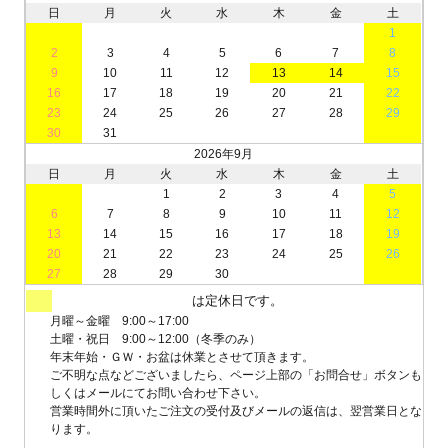
日
月
火
水
木
金
土
1
2
3
4
5
6
7
8
9
10
11
12
13
14
15
16
17
18
19
20
21
22
23
24
25
26
27
28
29
30
31
2026年9月
日
月
火
水
木
金
土
1
2
3
4
5
6
7
8
9
10
11
12
13
14
15
16
17
18
19
20
21
22
23
24
25
26
27
28
29
30
は定休日です。
月曜～金曜 9:00～17:00
土曜・祝日 9:00～12:00（冬季のみ）
年末年始・ＧＷ・お盆は休業とさせて頂きます。
ご不明な点などございましたら、ページ上部の「お問合せ」ボタンも
しくはメールにてお問い合わせ下さい。
営業時間外に頂いたご注文の受付及びメールの返信は、翌営業日とな
ります。