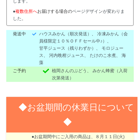
します。
●
複数住所へ
お届けする場合の
ページデザインが変わりま
した。
発送中
ハウスみかん（順次発送）
、
冷凍みかん（会
員様限定１０％ＯＦＦセール中♪）
、
甘平ジュース（残りわずか）
、
モロジュー
ス
、
河内晩柑ジュース
、
たけのこ水煮
、
海
藻
ご予約
植岡さんのぶどう
、
みかん蜂蜜（入荷
次第発送）
◆お盆期間の休業日について
◆
８月１３日(木)～１６日(日)はお盆期間のため休業
させて頂きます。
●お盆期間中にご入用の商品は、８月１１日(火)