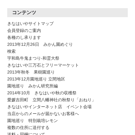
コンテンツ
きなはいやサイトマップ
会員登録のご案内
各種のし承ります
2013年12月26日 みかん園めぐり
検索
宇和島牛鬼まつり-和霊大祭
きなはいや三万石とフリーマーケット
2013年秋冬 果樹園巡り
2013年12月園地巡り 立間地区
園地巡り みかん研究所編
2014年10月 きなはいや秋の収穫祭
愛媛吉田町 立間八幡神社の秋祭り「おねり」
きなはいやインターネット店 イベント会場
当店からのメールが届かないお客様へ
園地巡り 特別栽培レモン
複数の住所に送付する
送料・同梱について