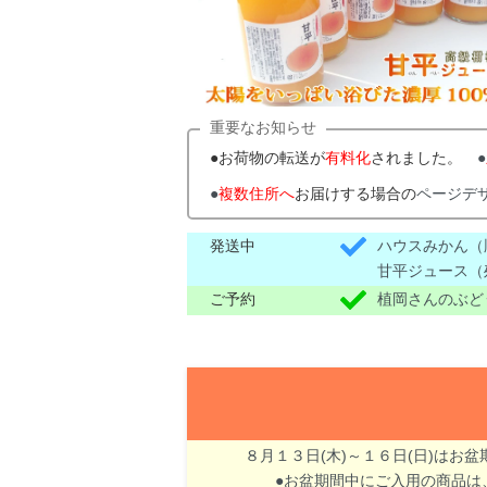
重要なお知らせ
●お荷物の転送が
有料化
されました。
●
●
複数住所へ
お届けする場合の
ページデ
発送中
ハウスみかん（
甘平ジュース（
ご予約
植岡さんのぶど
８月１３日(木)～１６日(日)はお
●お盆期間中にご入用の商品は、