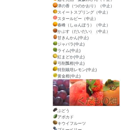
津の香（つのかおり）（中止）
スイートスプリング（中止）
スタールビー（中止）
春峰（しゅんぽう）（中止）
かぶす（だいだい）（中止）
甘きんかん(中止)
ジャバラ(中止)
ライム(中止)
紅まどか(中止)
弓削瓢柑(中止)
特別栽培レモン(中止)
黄金柑(中止)
ぶどう
アボカド
キウイフルーツ
ブルーベリー