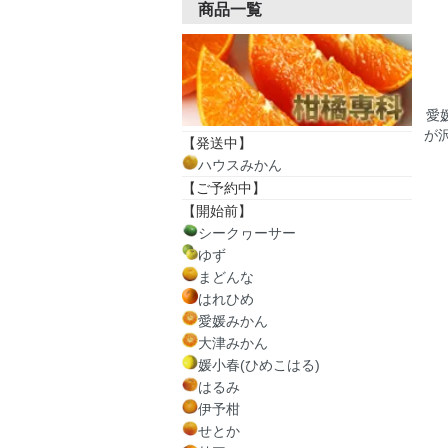
商品一覧
愛
が
【発送中】
ハウスみかん
【ご予約中】
【開始前】
シークヮーサー
ゆず
まどんな
はれひめ
愛媛みかん
大津みかん
媛小春(ひめこはる)
はるみ
伊予柑
せとか