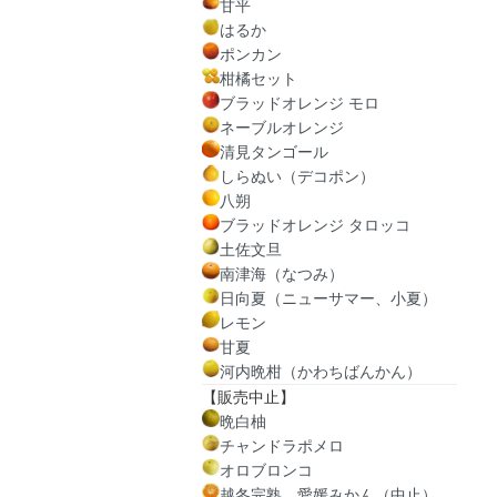
甘平
はるか
ポンカン
柑橘セット
ブラッドオレンジ モロ
ネーブルオレンジ
清見タンゴール
しらぬい（デコポン）
八朔
ブラッドオレンジ タロッコ
土佐文旦
南津海（なつみ）
日向夏（ニューサマー、小夏）
レモン
甘夏
河内晩柑（かわちばんかん）
【販売中止】
晩白柚
チャンドラポメロ
オロブロンコ
越冬完熟 愛媛みかん（中止）