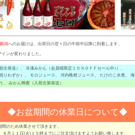
新潟
へのお届けは、出荷日の翌々日の午前中以降に到着します。
ザインが変わりました。
順次発送）
、
冷凍みかん（会員様限定１０％ＯＦＦセール中♪）
、
残りわずか）
、
モロジュース
、
河内晩柑ジュース
、
たけのこ水煮
、
海
う
、
みかん蜂蜜（入荷次第発送）
◆お盆期間の休業日について
盆期間のため休業させて頂きます。
８月１１日(火)１５時までにご注文頂けますようお願い致します。