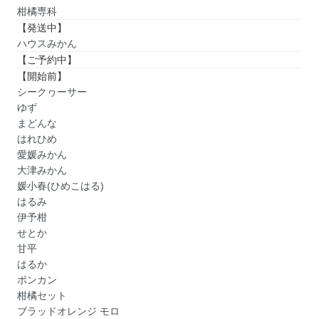
柑橘専科
【発送中】
ハウスみかん
【ご予約中】
【開始前】
シークヮーサー
ゆず
まどんな
はれひめ
愛媛みかん
大津みかん
媛小春(ひめこはる)
はるみ
伊予柑
せとか
甘平
はるか
ポンカン
柑橘セット
ブラッドオレンジ モロ