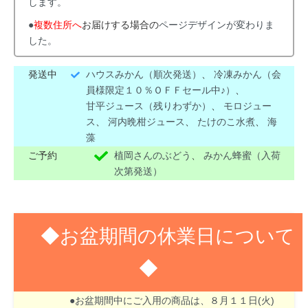
します。
●
複数住所へ
お届けする場合の
ページデザインが変わりま
した。
発送中
ハウスみかん（順次発送）
、
冷凍みかん（会
員様限定１０％ＯＦＦセール中♪）
、
甘平ジュース（残りわずか）
、
モロジュー
ス
、
河内晩柑ジュース
、
たけのこ水煮
、
海
藻
ご予約
植岡さんのぶどう
、
みかん蜂蜜（入荷
次第発送）
◆お盆期間の休業日について
◆
８月１３日(木)～１６日(日)はお盆期間のため休業
させて頂きます。
●お盆期間中にご入用の商品は、８月１１日(火)