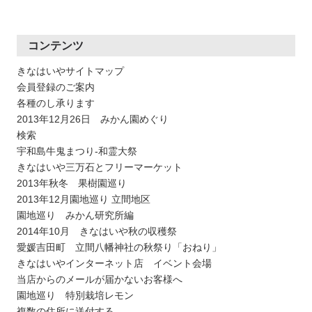
コンテンツ
きなはいやサイトマップ
会員登録のご案内
各種のし承ります
2013年12月26日 みかん園めぐり
検索
宇和島牛鬼まつり-和霊大祭
きなはいや三万石とフリーマーケット
2013年秋冬 果樹園巡り
2013年12月園地巡り 立間地区
園地巡り みかん研究所編
2014年10月 きなはいや秋の収穫祭
愛媛吉田町 立間八幡神社の秋祭り「おねり」
きなはいやインターネット店 イベント会場
当店からのメールが届かないお客様へ
園地巡り 特別栽培レモン
複数の住所に送付する