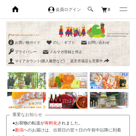
会員ログイン
0
お買い物ガイド
のし・ギフト
お問い合わせ
プライバシー
メルマガ登録と停止
マイアカウント(購入履歴など)
楽天市場店も営業中
重要なお知らせ
●お荷物の転送が
有料化
されました。
●
新潟
へのお届けは、出荷日の翌々日の午前中以降に到着