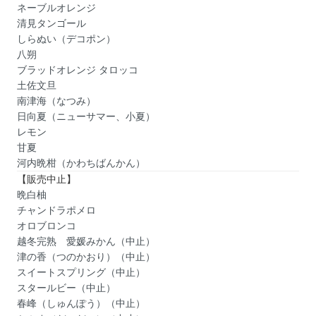
ネーブルオレンジ
清見タンゴール
しらぬい（デコポン）
八朔
ブラッドオレンジ タロッコ
土佐文旦
南津海（なつみ）
日向夏（ニューサマー、小夏）
レモン
甘夏
河内晩柑（かわちばんかん）
【販売中止】
晩白柚
チャンドラポメロ
オロブロンコ
越冬完熟 愛媛みかん（中止）
津の香（つのかおり）（中止）
スイートスプリング（中止）
スタールビー（中止）
春峰（しゅんぽう）（中止）