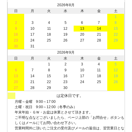
2026年8月
日
月
火
水
木
金
土
1
2
3
4
5
6
7
8
9
10
11
12
13
14
15
16
17
18
19
20
21
22
23
24
25
26
27
28
29
30
31
2026年9月
日
月
火
水
木
金
土
1
2
3
4
5
6
7
8
9
10
11
12
13
14
15
16
17
18
19
20
21
22
23
24
25
26
27
28
29
30
は定休日です。
月曜～金曜 9:00～17:00
土曜・祝日 9:00～12:00（冬季のみ）
年末年始・ＧＷ・お盆は休業とさせて頂きます。
ご不明な点などございましたら、ページ上部の「お問合せ」ボタンも
しくはメールにてお問い合わせ下さい。
営業時間外に頂いたご注文の受付及びメールの返信は、翌営業日とな