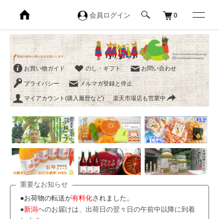
会員ログイン
0
お買い物ガイド
のし・ギフト
お問い合わせ
プライバシー
メルマガ登録と停止
マイアカウント(購入履歴など)
楽天市場店も営業中
重要なお知らせ
●お荷物の転送が
有料化
されました。
●
新潟
へのお届けは、出荷日の翌々日の午前中以降に到着