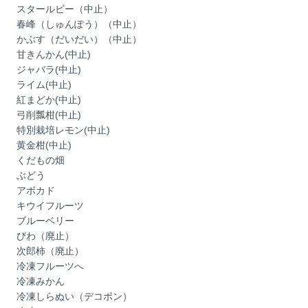
スタールビー（中止）
春峰（しゅんぽう）（中止）
かぶす（だいだい）（中止）
甘きんかん(中止)
ジャバラ(中止)
ライム(中止)
紅まどか(中止)
弓削瓢柑(中止)
特別栽培レモン(中止)
黄金柑(中止)
くだもの畑
ぶどう
アボカド
キウイフルーツ
ブルーベリー
びわ（廃止）
次郎柿（廃止）
冷凍フルーツへ
冷凍みかん
冷凍しらぬい（デコポン）