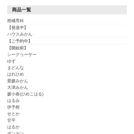
商品一覧
柑橘専科
【発送中】
ハウスみかん
【ご予約中】
【開始前】
シークヮーサー
ゆず
まどんな
はれひめ
愛媛みかん
大津みかん
媛小春(ひめこはる)
はるみ
伊予柑
せとか
甘平
はるか
ポンカン