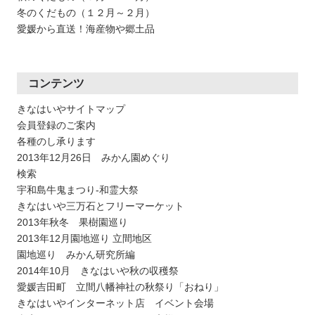
冬のくだもの（１２月～２月）
愛媛から直送！海産物や郷土品
コンテンツ
きなはいやサイトマップ
会員登録のご案内
各種のし承ります
2013年12月26日 みかん園めぐり
検索
宇和島牛鬼まつり-和霊大祭
きなはいや三万石とフリーマーケット
2013年秋冬 果樹園巡り
2013年12月園地巡り 立間地区
園地巡り みかん研究所編
2014年10月 きなはいや秋の収穫祭
愛媛吉田町 立間八幡神社の秋祭り「おねり」
きなはいやインターネット店 イベント会場