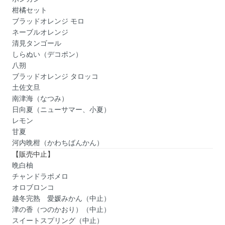
柑橘セット
ブラッドオレンジ モロ
ネーブルオレンジ
清見タンゴール
しらぬい（デコポン）
八朔
ブラッドオレンジ タロッコ
土佐文旦
南津海（なつみ）
日向夏（ニューサマー、小夏）
レモン
甘夏
河内晩柑（かわちばんかん）
【販売中止】
晩白柚
チャンドラポメロ
オロブロンコ
越冬完熟 愛媛みかん（中止）
津の香（つのかおり）（中止）
スイートスプリング（中止）