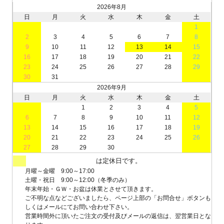
2026年8月
日
月
火
水
木
金
土
1
2
3
4
5
6
7
8
9
10
11
12
13
14
15
16
17
18
19
20
21
22
23
24
25
26
27
28
29
30
31
2026年9月
日
月
火
水
木
金
土
1
2
3
4
5
6
7
8
9
10
11
12
13
14
15
16
17
18
19
20
21
22
23
24
25
26
27
28
29
30
は定休日です。
月曜～金曜 9:00～17:00
土曜・祝日 9:00～12:00（冬季のみ）
年末年始・ＧＷ・お盆は休業とさせて頂きます。
ご不明な点などございましたら、ページ上部の「お問合せ」ボタンも
しくはメールにてお問い合わせ下さい。
営業時間外に頂いたご注文の受付及びメールの返信は、翌営業日とな