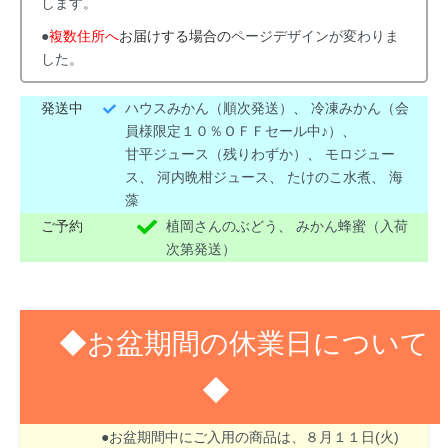
します。
●
複数住所へ
お届けする場合の
ページデザインが変わりま
した。
発送中
ハウスみかん（順次発送）
、
冷凍みかん（会
員様限定１０％ＯＦＦセール中♪）
、
甘平ジュース（残りわずか）
、
モロジュー
ス
、
河内晩柑ジュース
、
たけのこ水煮
、
海
藻
ご予約
植岡さんのぶどう
、
みかん蜂蜜（入荷
次第発送）
◆お盆期間の休業日について
◆
８月１３日(木)～１６日(日)はお盆期間のため休業
させて頂きます。
●お盆期間中にご入用の商品は、８月１１日(火)