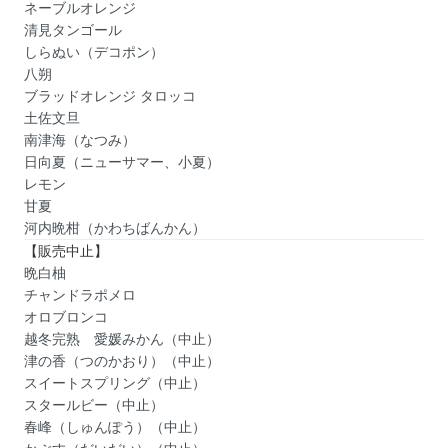
ネーブルオレンジ
清見タンゴール
しらぬい（デコポン）
八朔
ブラッドオレンジ タロッコ
土佐文旦
南津海（なつみ）
日向夏（ニューサマー、小夏）
レモン
甘夏
河内晩柑（かわちばんかん）
【販売中止】
晩白柚
チャンドラポメロ
オロブロンコ
越冬完熟 愛媛みかん（中止）
津の香（つのかおり）（中止）
スイートスプリング（中止）
スタールビー（中止）
春峰（しゅんぽう）（中止）