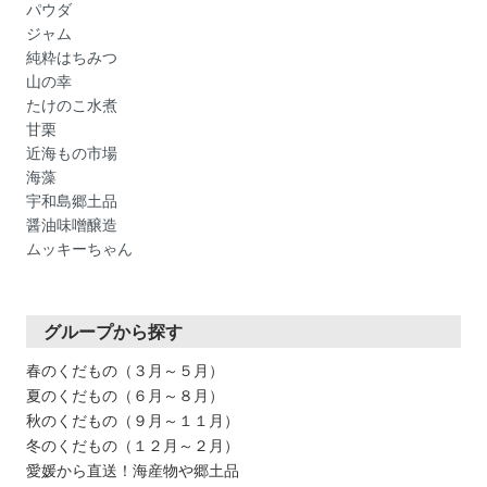
パウダ
ジャム
純粋はちみつ
山の幸
たけのこ水煮
甘栗
近海もの市場
海藻
宇和島郷土品
醤油味噌醸造
ムッキーちゃん
グループから探す
春のくだもの（３月～５月）
夏のくだもの（６月～８月）
秋のくだもの（９月～１１月）
冬のくだもの（１２月～２月）
愛媛から直送！海産物や郷土品