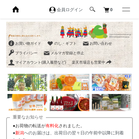
会員ログイン
0
お買い物ガイド
のし・ギフト
お問い合わせ
プライバシー
メルマガ登録と停止
マイアカウント(購入履歴など)
楽天市場店も営業中
重要なお知らせ
●お荷物の転送が
有料化
されました。
●
新潟
へのお届けは、出荷日の翌々日の午前中以降に到着