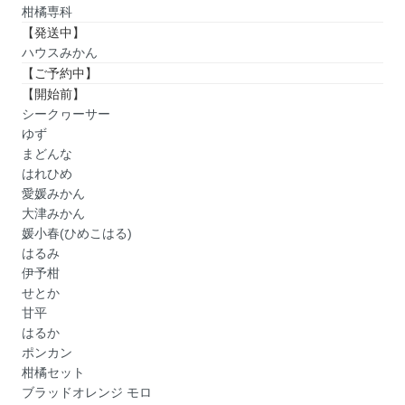
柑橘専科
【発送中】
ハウスみかん
【ご予約中】
【開始前】
シークヮーサー
ゆず
まどんな
はれひめ
愛媛みかん
大津みかん
媛小春(ひめこはる)
はるみ
伊予柑
せとか
甘平
はるか
ポンカン
柑橘セット
ブラッドオレンジ モロ