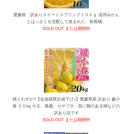
愛媛産 訳ありスイートスプリング１０ｋｇ
温州みかん
とはっさくを交配して産まれた、新柑橘。
SOLD OUT または期間外
残りわずか!!【会員様限定値下げ♪】愛媛県産 訳あり 媛小
春 ２０kg
小玉、風傷、カサブタ、形に難のある物などの
訳あり品です
SOLD OUT または期間外