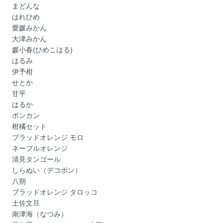
まどんな
はれひめ
愛媛みかん
大津みかん
媛小春(ひめこはる)
はるみ
伊予柑
せとか
甘平
はるか
ポンカン
柑橘セット
ブラッドオレンジ モロ
ネーブルオレンジ
清見タンゴール
しらぬい（デコポン）
八朔
ブラッドオレンジ タロッコ
土佐文旦
南津海（なつみ）