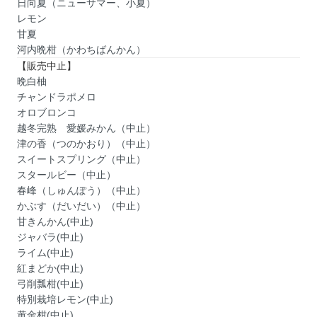
日向夏（ニューサマー、小夏）
レモン
甘夏
河内晩柑（かわちばんかん）
【販売中止】
晩白柚
チャンドラポメロ
オロブロンコ
越冬完熟 愛媛みかん（中止）
津の香（つのかおり）（中止）
スイートスプリング（中止）
スタールビー（中止）
春峰（しゅんぽう）（中止）
かぶす（だいだい）（中止）
甘きんかん(中止)
ジャバラ(中止)
ライム(中止)
紅まどか(中止)
弓削瓢柑(中止)
特別栽培レモン(中止)
黄金柑(中止)