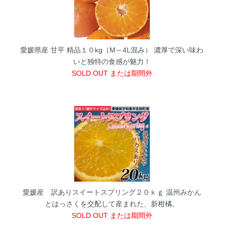
愛媛県産 甘平 精品１０kg（M～4L混み）
濃厚で深い味わ
いと独特の食感が魅力！
SOLD OUT または期間外
愛媛産 訳ありスイートスプリング２０ｋｇ
温州みかん
とはっさくを交配して産まれた、新柑橘。
SOLD OUT または期間外