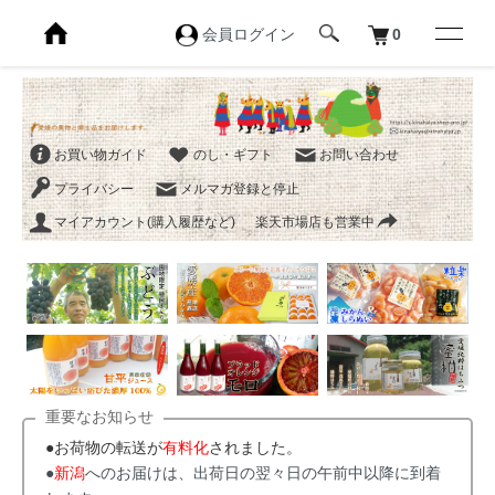
会員ログイン
0
お買い物ガイド
のし・ギフト
お問い合わせ
プライバシー
メルマガ登録と停止
マイアカウント(購入履歴など)
楽天市場店も営業中
重要なお知らせ
●お荷物の転送が
有料化
されました。
●
新潟
へのお届けは、出荷日の翌々日の午前中以降に到着