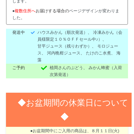
します。
●
複数住所へ
お届けする場合の
ページデザインが変わりま
した。
発送中
ハウスみかん（順次発送）
、
冷凍みかん（会
員様限定１０％ＯＦＦセール中♪）
、
甘平ジュース（残りわずか）
、
モロジュー
ス
、
河内晩柑ジュース
、
たけのこ水煮
、
海
藻
ご予約
植岡さんのぶどう
、
みかん蜂蜜（入荷
次第発送）
◆お盆期間の休業日について
◆
８月１３日(木)～１６日(日)はお盆期間のため休業
させて頂きます。
●お盆期間中にご入用の商品は、８月１１日(火)