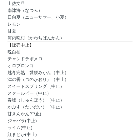
土佐文旦
南津海（なつみ）
日向夏（ニューサマー、小夏）
レモン
甘夏
河内晩柑（かわちばんかん）
【販売中止】
晩白柚
チャンドラポメロ
オロブロンコ
越冬完熟 愛媛みかん（中止）
津の香（つのかおり）（中止）
スイートスプリング（中止）
スタールビー（中止）
春峰（しゅんぽう）（中止）
かぶす（だいだい）（中止）
甘きんかん(中止)
ジャバラ(中止)
ライム(中止)
紅まどか(中止)