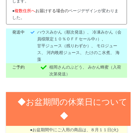
します。
●
複数住所へ
お届けする場合の
ページデザインが変わりま
した。
発送中
ハウスみかん（順次発送）
、
冷凍みかん（会
員様限定１０％ＯＦＦセール中♪）
、
甘平ジュース（残りわずか）
、
モロジュー
ス
、
河内晩柑ジュース
、
たけのこ水煮
、
海
藻
ご予約
植岡さんのぶどう
、
みかん蜂蜜（入荷
次第発送）
◆お盆期間の休業日について
◆
８月１３日(木)～１６日(日)はお盆期間のため休業
させて頂きます。
●お盆期間中にご入用の商品は、８月１１日(火)