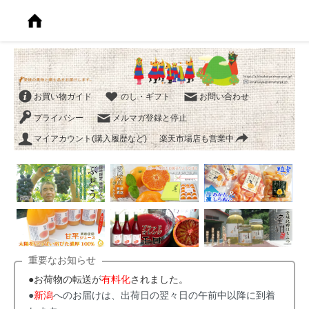
お買い物ガイド
のし・ギフト
お問い合わせ
プライバシー
メルマガ登録と停止
マイアカウント(購入履歴など)
楽天市場店も営業中
重要なお知らせ
●お荷物の転送が
有料化
されました。
●
新潟
へのお届けは、出荷日の翌々日の午前中以降に到着