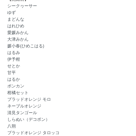
シークヮーサー
ゆず
まどんな
はれひめ
愛媛みかん
大津みかん
媛小春(ひめこはる)
はるみ
伊予柑
せとか
甘平
はるか
ポンカン
柑橘セット
ブラッドオレンジ モロ
ネーブルオレンジ
清見タンゴール
しらぬい（デコポン）
八朔
ブラッドオレンジ タロッコ