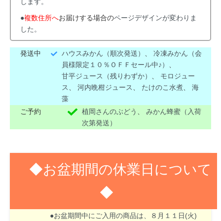
します。
●
複数住所へ
お届けする場合の
ページデザインが変わりま
した。
発送中
ハウスみかん（順次発送）
、
冷凍みかん（会
員様限定１０％ＯＦＦセール中♪）
、
甘平ジュース（残りわずか）
、
モロジュー
ス
、
河内晩柑ジュース
、
たけのこ水煮
、
海
藻
ご予約
植岡さんのぶどう
、
みかん蜂蜜（入荷
次第発送）
◆お盆期間の休業日について
◆
８月１３日(木)～１６日(日)はお盆期間のため休業
させて頂きます。
●お盆期間中にご入用の商品は、８月１１日(火)