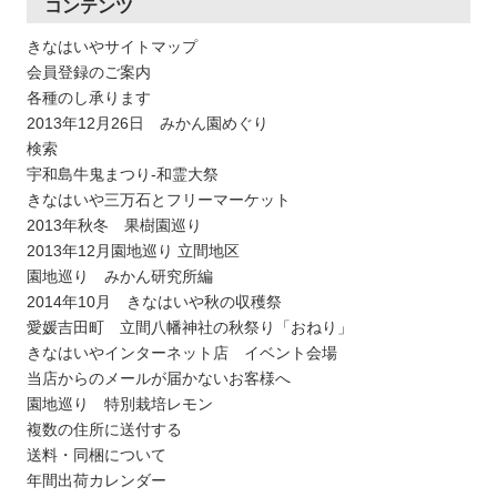
コンテンツ
きなはいやサイトマップ
会員登録のご案内
各種のし承ります
2013年12月26日 みかん園めぐり
検索
宇和島牛鬼まつり-和霊大祭
きなはいや三万石とフリーマーケット
2013年秋冬 果樹園巡り
2013年12月園地巡り 立間地区
園地巡り みかん研究所編
2014年10月 きなはいや秋の収穫祭
愛媛吉田町 立間八幡神社の秋祭り「おねり」
きなはいやインターネット店 イベント会場
当店からのメールが届かないお客様へ
園地巡り 特別栽培レモン
複数の住所に送付する
送料・同梱について
年間出荷カレンダー