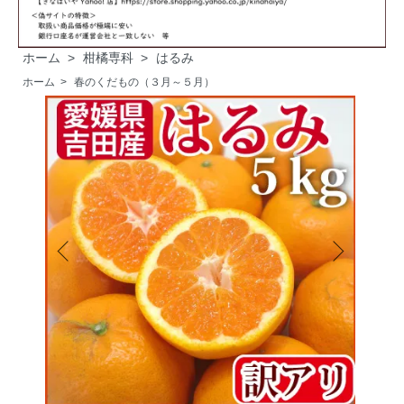
ホーム
>
柑橘専科
>
はるみ
ホーム
>
春のくだもの（３月～５月）