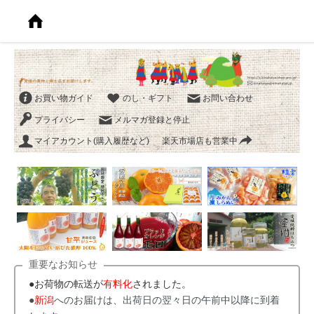
お買い物ガイド
のし・ギフト
お問い合わせ
プライバシー
メルマガ登録と停止
マイアカウント(購入履歴など)
楽天市場店も営業中
重要なお知らせ
●お荷物の転送が
有料化
されました。
●
新潟
へのお届けは、出荷日の翌々日の午前中以降に到着