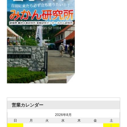
営業カレンダー
2026年8月
日
月
火
水
木
金
土
1