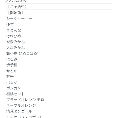
ハウスみかん
【ご予約中】
【開始前】
シークヮーサー
ゆず
まどんな
はれひめ
愛媛みかん
大津みかん
媛小春(ひめこはる)
はるみ
伊予柑
せとか
甘平
はるか
ポンカン
柑橘セット
ブラッドオレンジ モロ
ネーブルオレンジ
清見タンゴール
しらぬい（デコポン）