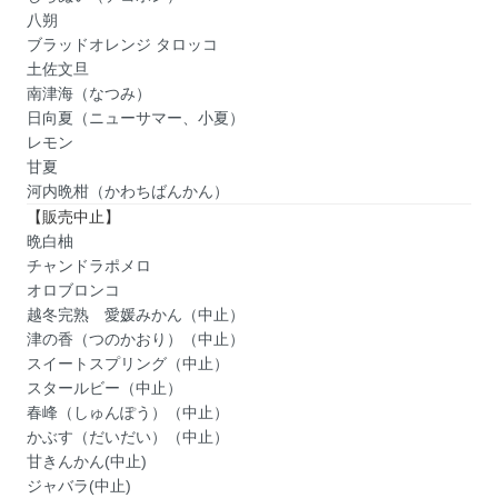
八朔
ブラッドオレンジ タロッコ
土佐文旦
南津海（なつみ）
日向夏（ニューサマー、小夏）
レモン
甘夏
河内晩柑（かわちばんかん）
【販売中止】
晩白柚
チャンドラポメロ
オロブロンコ
越冬完熟 愛媛みかん（中止）
津の香（つのかおり）（中止）
スイートスプリング（中止）
スタールビー（中止）
春峰（しゅんぽう）（中止）
かぶす（だいだい）（中止）
甘きんかん(中止)
ジャバラ(中止)