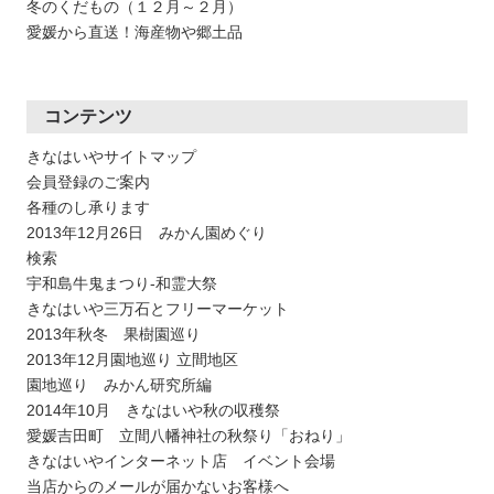
冬のくだもの（１２月～２月）
愛媛から直送！海産物や郷土品
コンテンツ
きなはいやサイトマップ
会員登録のご案内
各種のし承ります
2013年12月26日 みかん園めぐり
検索
宇和島牛鬼まつり-和霊大祭
きなはいや三万石とフリーマーケット
2013年秋冬 果樹園巡り
2013年12月園地巡り 立間地区
園地巡り みかん研究所編
2014年10月 きなはいや秋の収穫祭
愛媛吉田町 立間八幡神社の秋祭り「おねり」
きなはいやインターネット店 イベント会場
当店からのメールが届かないお客様へ