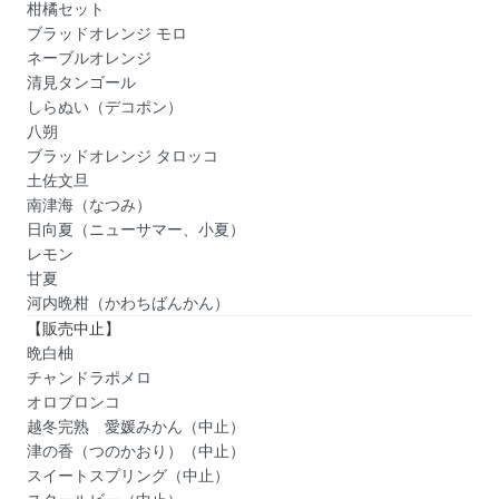
柑橘セット
ブラッドオレンジ モロ
ネーブルオレンジ
清見タンゴール
しらぬい（デコポン）
八朔
ブラッドオレンジ タロッコ
土佐文旦
南津海（なつみ）
日向夏（ニューサマー、小夏）
レモン
甘夏
河内晩柑（かわちばんかん）
【販売中止】
晩白柚
チャンドラポメロ
オロブロンコ
越冬完熟 愛媛みかん（中止）
津の香（つのかおり）（中止）
スイートスプリング（中止）