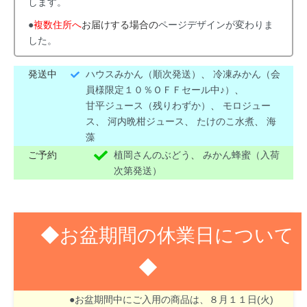
します。
●
複数住所へ
お届けする場合の
ページデザインが変わりま
した。
発送中
ハウスみかん（順次発送）
、
冷凍みかん（会
員様限定１０％ＯＦＦセール中♪）
、
甘平ジュース（残りわずか）
、
モロジュー
ス
、
河内晩柑ジュース
、
たけのこ水煮
、
海
藻
ご予約
植岡さんのぶどう
、
みかん蜂蜜（入荷
次第発送）
◆お盆期間の休業日について
◆
８月１３日(木)～１６日(日)はお盆期間のため休業
させて頂きます。
●お盆期間中にご入用の商品は、８月１１日(火)