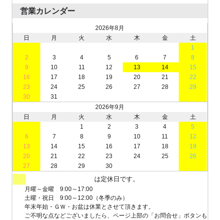
営業カレンダー
2026年8月
日
月
火
水
木
金
土
1
2
3
4
5
6
7
8
9
10
11
12
13
14
15
16
17
18
19
20
21
22
23
24
25
26
27
28
29
30
31
2026年9月
日
月
火
水
木
金
土
1
2
3
4
5
6
7
8
9
10
11
12
13
14
15
16
17
18
19
20
21
22
23
24
25
26
27
28
29
30
は定休日です。
月曜～金曜 9:00～17:00
土曜・祝日 9:00～12:00（冬季のみ）
年末年始・ＧＷ・お盆は休業とさせて頂きます。
ご不明な点などございましたら、ページ上部の「お問合せ」ボタンも