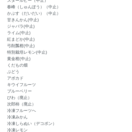
スタールビー（中止）
春峰（しゅんぽう）（中止）
かぶす（だいだい）（中止）
甘きんかん(中止)
ジャバラ(中止)
ライム(中止)
紅まどか(中止)
弓削瓢柑(中止)
特別栽培レモン(中止)
黄金柑(中止)
くだもの畑
ぶどう
アボカド
キウイフルーツ
ブルーベリー
びわ（廃止）
次郎柿（廃止）
冷凍フルーツへ
冷凍みかん
冷凍しらぬい（デコポン）
冷凍レモン