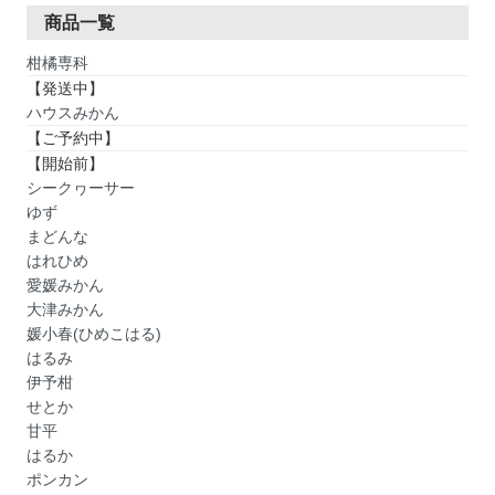
商品一覧
柑橘専科
【発送中】
ハウスみかん
【ご予約中】
【開始前】
シークヮーサー
ゆず
まどんな
はれひめ
愛媛みかん
大津みかん
媛小春(ひめこはる)
はるみ
伊予柑
せとか
甘平
はるか
ポンカン