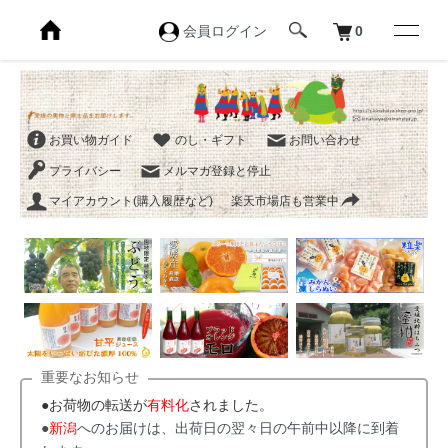
会員ログイン
0
お買い物ガイド
のし・ギフト
お問い合わせ
プライバシー
メルマガ登録と停止
マイアカウント(購入履歴など)
楽天市場店も営業中
重要なお知らせ
●お荷物の転送が
有料化
されました。
●
新潟
へのお届けは、出荷日の翌々日の午前中以降に到着