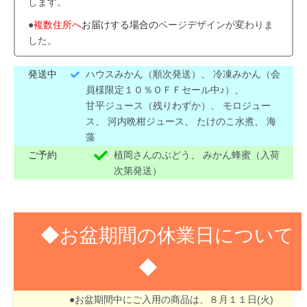
します。
●
複数住所へ
お届けする場合の
ページデザインが変わりま
した。
発送中
ハウスみかん（順次発送）
、
冷凍みかん（会
員様限定１０％ＯＦＦセール中♪）
、
甘平ジュース（残りわずか）
、
モロジュー
ス
、
河内晩柑ジュース
、
たけのこ水煮
、
海
藻
ご予約
植岡さんのぶどう
、
みかん蜂蜜（入荷
次第発送）
◆お盆期間の休業日について
◆
８月１３日(木)～１６日(日)はお盆期間のため休業
させて頂きます。
●お盆期間中にご入用の商品は、８月１１日(火)