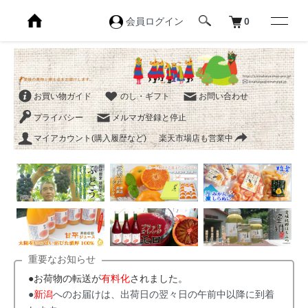
会員ログイン
0
お買い物ガイド
のし・ギフト
お問い合わせ
プライバシー
メルマガ登録と停止
マイアカウント(購入履歴など)
楽天市場店も営業中
重要なお知らせ
●お荷物の転送が
有料化
されました。
●
新潟
へのお届けは、出荷日の翌々日の午前中以降に到着