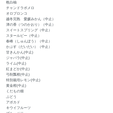
晩白柚
チャンドラポメロ
オロブロンコ
越冬完熟 愛媛みかん（中止）
津の香（つのかおり）（中止）
スイートスプリング（中止）
スタールビー（中止）
春峰（しゅんぽう）（中止）
かぶす（だいだい）（中止）
甘きんかん(中止)
ジャバラ(中止)
ライム(中止)
紅まどか(中止)
弓削瓢柑(中止)
特別栽培レモン(中止)
黄金柑(中止)
くだもの畑
ぶどう
アボカド
キウイフルーツ