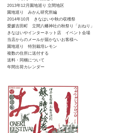
2013年12月園地巡り 立間地区
園地巡り みかん研究所編
2014年10月 きなはいや秋の収穫祭
愛媛吉田町 立間八幡神社の秋祭り「おねり」
きなはいやインターネット店 イベント会場
当店からのメールが届かないお客様へ
園地巡り 特別栽培レモン
複数の住所に送付する
送料・同梱について
年間出荷カレンダー