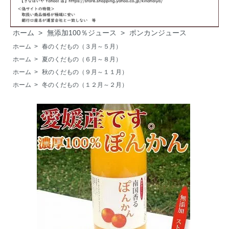
ホーム
>
無添加100％ジュース
>
ポンカンジュース
ホーム
>
春のくだもの（３月～５月）
ホーム
>
夏のくだもの（６月～８月）
ホーム
>
秋のくだもの（９月～１１月）
ホーム
>
冬のくだもの（１２月～２月）