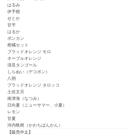
はるみ
伊予柑
せとか
甘平
はるか
ポンカン
柑橘セット
ブラッドオレンジ モロ
ネーブルオレンジ
清見タンゴール
しらぬい（デコポン）
八朔
ブラッドオレンジ タロッコ
土佐文旦
南津海（なつみ）
日向夏（ニューサマー、小夏）
レモン
甘夏
河内晩柑（かわちばんかん）
【販売中止】