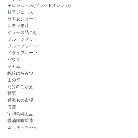
モロジュース(ブラッドオレンジ)
甘平ジュース
日向夏ジュース
レモン果汁
ジュース詰合せ
フルーツゼリー
フルーツソース
ドライフルーツ
パウダ
ジャム
純粋はちみつ
山の幸
たけのこ水煮
甘栗
近海もの市場
海藻
宇和島郷土品
醤油味噌醸造
ムッキーちゃん