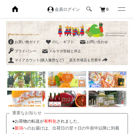
会員ログイン
0
お買い物ガイド
のし・ギフト
お問い合わせ
プライバシー
メルマガ登録と停止
マイアカウント(購入履歴など)
楽天市場店も営業中
重要なお知らせ
●お荷物の転送が
有料化
されました。
●
新潟
へのお届けは、出荷日の翌々日の午前中以降に到着