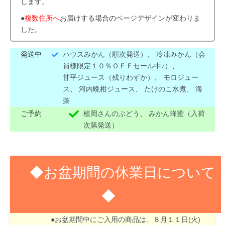
します。
●
複数住所へ
お届けする場合の
ページデザインが変わりま
した。
発送中
ハウスみかん（順次発送）
、
冷凍みかん（会
員様限定１０％ＯＦＦセール中♪）
、
甘平ジュース（残りわずか）
、
モロジュー
ス
、
河内晩柑ジュース
、
たけのこ水煮
、
海
藻
ご予約
植岡さんのぶどう
、
みかん蜂蜜（入荷
次第発送）
◆お盆期間の休業日について
◆
８月１３日(木)～１６日(日)はお盆期間のため休業
させて頂きます。
●お盆期間中にご入用の商品は、８月１１日(火)