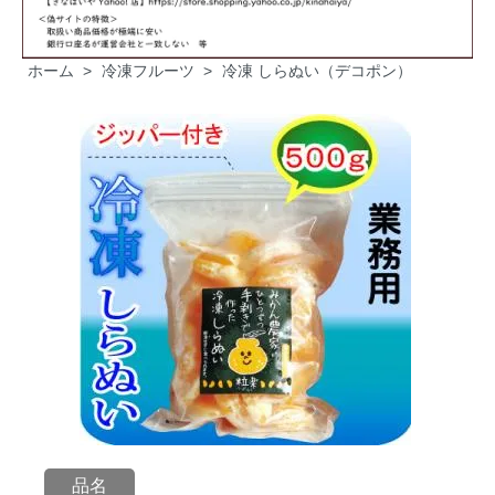
ホーム
>
冷凍フルーツ
>
冷凍 しらぬい（デコポン）
品名