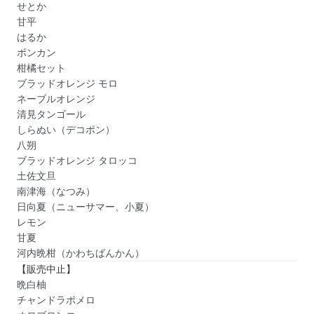
せとか
甘平
はるか
ポンカン
柑橘セット
ブラッドオレンジ モロ
ネーブルオレンジ
清見タンゴール
しらぬい（デコポン）
八朔
ブラッドオレンジ タロッコ
土佐文旦
南津海（なつみ）
日向夏（ニューサマー、小夏）
レモン
甘夏
河内晩柑（かわちばんかん）
【販売中止】
晩白柚
チャンドラポメロ