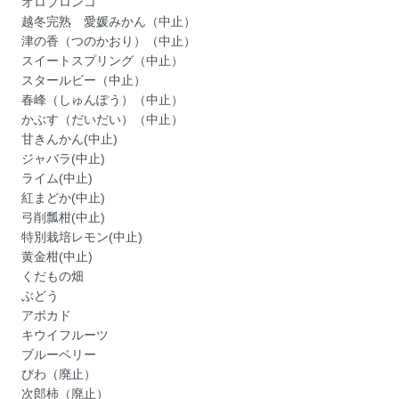
オロブロンコ
越冬完熟 愛媛みかん（中止）
津の香（つのかおり）（中止）
スイートスプリング（中止）
スタールビー（中止）
春峰（しゅんぽう）（中止）
かぶす（だいだい）（中止）
甘きんかん(中止)
ジャバラ(中止)
ライム(中止)
紅まどか(中止)
弓削瓢柑(中止)
特別栽培レモン(中止)
黄金柑(中止)
くだもの畑
ぶどう
アボカド
キウイフルーツ
ブルーベリー
びわ（廃止）
次郎柿（廃止）