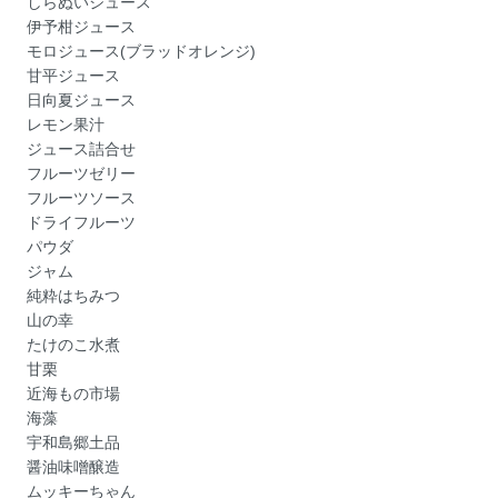
しらぬいジュース
伊予柑ジュース
モロジュース(ブラッドオレンジ)
甘平ジュース
日向夏ジュース
レモン果汁
ジュース詰合せ
フルーツゼリー
フルーツソース
ドライフルーツ
パウダ
ジャム
純粋はちみつ
山の幸
たけのこ水煮
甘栗
近海もの市場
海藻
宇和島郷土品
醤油味噌醸造
ムッキーちゃん