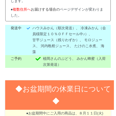
します。
●
複数住所へ
お届けする場合の
ページデザインが変わりま
した。
発送中
ハウスみかん（順次発送）
、
冷凍みかん（会
員様限定１０％ＯＦＦセール中♪）
、
甘平ジュース（残りわずか）
、
モロジュー
ス
、
河内晩柑ジュース
、
たけのこ水煮
、
海
藻
ご予約
植岡さんのぶどう
、
みかん蜂蜜（入荷
次第発送）
◆お盆期間の休業日について
◆
８月１３日(木)～１６日(日)はお盆期間のため休業
させて頂きます。
●お盆期間中にご入用の商品は、８月１１日(火)