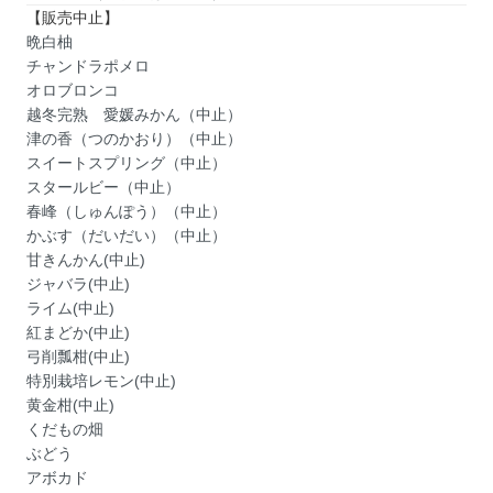
【販売中止】
晩白柚
チャンドラポメロ
オロブロンコ
越冬完熟 愛媛みかん（中止）
津の香（つのかおり）（中止）
スイートスプリング（中止）
スタールビー（中止）
春峰（しゅんぽう）（中止）
かぶす（だいだい）（中止）
甘きんかん(中止)
ジャバラ(中止)
ライム(中止)
紅まどか(中止)
弓削瓢柑(中止)
特別栽培レモン(中止)
黄金柑(中止)
くだもの畑
ぶどう
アボカド