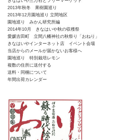
きなはいや三万石とフリーマーケット
2013年秋冬 果樹園巡り
2013年12月園地巡り 立間地区
園地巡り みかん研究所編
2014年10月 きなはいや秋の収穫祭
愛媛吉田町 立間八幡神社の秋祭り「おねり」
きなはいやインターネット店 イベント会場
当店からのメールが届かないお客様へ
園地巡り 特別栽培レモン
複数の住所に送付する
送料・同梱について
年間出荷カレンダー