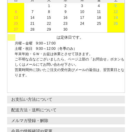
1
2
3
4
5
6
7
8
9
10
11
12
13
14
15
16
17
18
19
20
21
22
23
24
25
26
27
28
29
30
は定休日です。
月曜～金曜 9:00～17:00
土曜・祝日 9:00～12:00（冬季のみ）
年末年始・ＧＷ・お盆は休業とさせて頂きます。
ご不明な点などございましたら、ページ上部の「お問合せ」ボタンも
しくはメールにてお問い合わせ下さい。
営業時間外に頂いたご注文の受付及びメールの返信は、翌営業日とな
ります。
お支払い方法について
配送方法・送料について
メルマガ登録・解除
会員の情報確認や変更