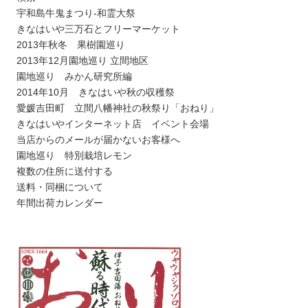
宇和島牛鬼まつり-和霊大祭
きなはいや三万石とフリーマーケット
2013年秋冬 果樹園巡り
2013年12月園地巡り 立間地区
園地巡り みかん研究所編
2014年10月 きなはいや秋の収穫祭
愛媛吉田町 立間八幡神社の秋祭り「おねり」
きなはいやインターネット店 イベント会場
当店からのメールが届かないお客様へ
園地巡り 特別栽培レモン
複数の住所に送付する
送料・同梱について
年間出荷カレンダー