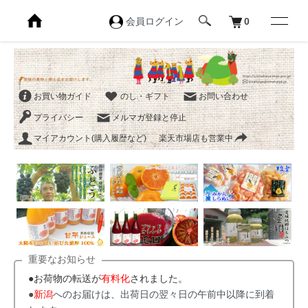
会員ログイン
0
お買い物ガイド
のし・ギフト
お問い合わせ
プライバシー
メルマガ登録と停止
マイアカウント(購入履歴など)
楽天市場店も営業中
重要なお知らせ
●お荷物の転送が
有料化
されました。
●
新潟
へのお届けは、出荷日の翌々日の午前中以降に到着