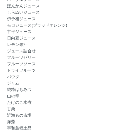
ぽんかんジュース
しらぬいジュース
伊予柑ジュース
モロジュース(ブラッドオレンジ)
甘平ジュース
日向夏ジュース
レモン果汁
ジュース詰合せ
フルーツゼリー
フルーツソース
ドライフルーツ
パウダ
ジャム
純粋はちみつ
山の幸
たけのこ水煮
甘栗
近海もの市場
海藻
宇和島郷土品