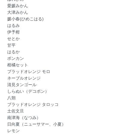
愛媛みかん
大津みかん
媛小春(ひめこはる)
はるみ
伊予柑
せとか
甘平
はるか
ポンカン
柑橘セット
ブラッドオレンジ モロ
ネーブルオレンジ
清見タンゴール
しらぬい（デコポン）
八朔
ブラッドオレンジ タロッコ
土佐文旦
南津海（なつみ）
日向夏（ニューサマー、小夏）
レモン