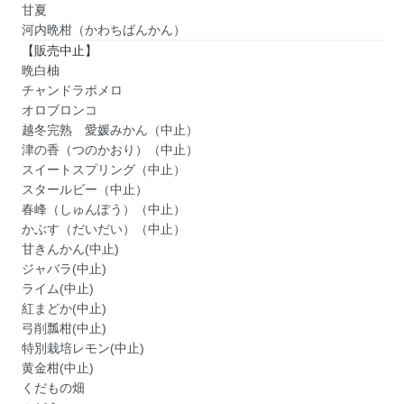
甘夏
河内晩柑（かわちばんかん）
【販売中止】
晩白柚
チャンドラポメロ
オロブロンコ
越冬完熟 愛媛みかん（中止）
津の香（つのかおり）（中止）
スイートスプリング（中止）
スタールビー（中止）
春峰（しゅんぽう）（中止）
かぶす（だいだい）（中止）
甘きんかん(中止)
ジャバラ(中止)
ライム(中止)
紅まどか(中止)
弓削瓢柑(中止)
特別栽培レモン(中止)
黄金柑(中止)
くだもの畑