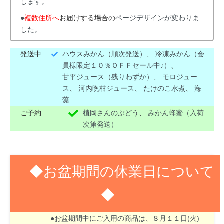
します。
●
複数住所へ
お届けする場合の
ページデザインが変わりま
した。
発送中
ハウスみかん（順次発送）
、
冷凍みかん（会
員様限定１０％ＯＦＦセール中♪）
、
甘平ジュース（残りわずか）
、
モロジュー
ス
、
河内晩柑ジュース
、
たけのこ水煮
、
海
藻
ご予約
植岡さんのぶどう
、
みかん蜂蜜（入荷
次第発送）
◆お盆期間の休業日について
◆
８月１３日(木)～１６日(日)はお盆期間のため休業
させて頂きます。
●お盆期間中にご入用の商品は、８月１１日(火)