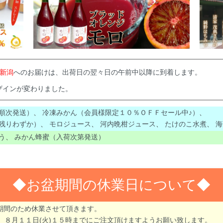
新潟
へのお届けは、出荷日の翌々日の午前中以降に到着します。
ザインが変わりました。
順次発送）
、
冷凍みかん（会員様限定１０％ＯＦＦセール中♪）
、
残りわずか）
、
モロジュース
、
河内晩柑ジュース
、
たけのこ水煮
、
海
う
、
みかん蜂蜜（入荷次第発送）
◆お盆期間の休業日について
盆期間のため休業させて頂きます。
８月１１日(火)１５時までにご注文頂けますようお願い致します。