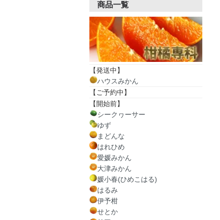
商品一覧
【発送中】
ハウスみかん
【ご予約中】
【開始前】
シークヮーサー
ゆず
まどんな
はれひめ
愛媛みかん
大津みかん
媛小春(ひめこはる)
はるみ
伊予柑
せとか