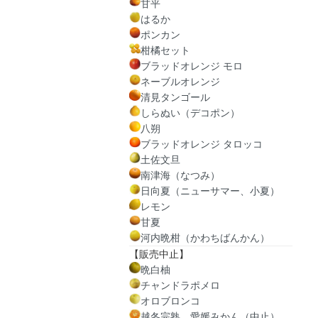
甘平
はるか
ポンカン
柑橘セット
ブラッドオレンジ モロ
ネーブルオレンジ
清見タンゴール
しらぬい（デコポン）
八朔
ブラッドオレンジ タロッコ
土佐文旦
南津海（なつみ）
日向夏（ニューサマー、小夏）
レモン
甘夏
河内晩柑（かわちばんかん）
【販売中止】
晩白柚
チャンドラポメロ
オロブロンコ
越冬完熟 愛媛みかん（中止）