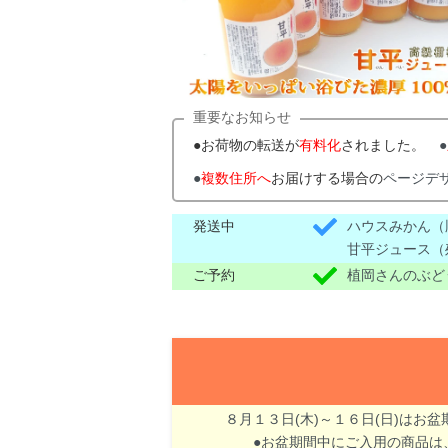
重要なお知らせ
●お荷物の転送が
有料化
されました。
●
●
複数住所へ
お届けする場合の
ページデ
発送中
ハウスみかん（
甘平ジュース（
ご予約
植岡さんのぶど
８月１３日(木)～１６日(日)はお
●お盆期間中にご入用の商品は、