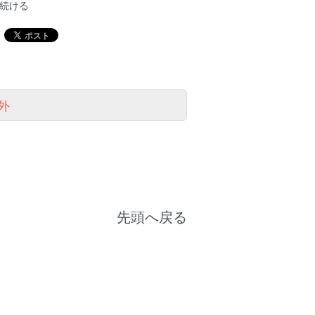
続ける
外
先頭へ戻る