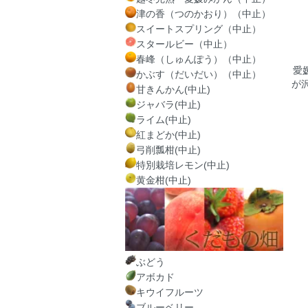
津の香（つのかおり）（中止）
スイートスプリング（中止）
スタールビー（中止）
春峰（しゅんぽう）（中止）
愛
かぶす（だいだい）（中止）
が
甘きんかん(中止)
ジャバラ(中止)
ライム(中止)
紅まどか(中止)
弓削瓢柑(中止)
特別栽培レモン(中止)
黄金柑(中止)
ぶどう
アボカド
キウイフルーツ
ブルーベリー