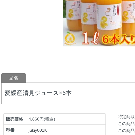
品名
愛媛産清見ジュース×6本
特定商取
販売価格
4,860円(税込)
この商品
型番
jukiy001l6
この商品