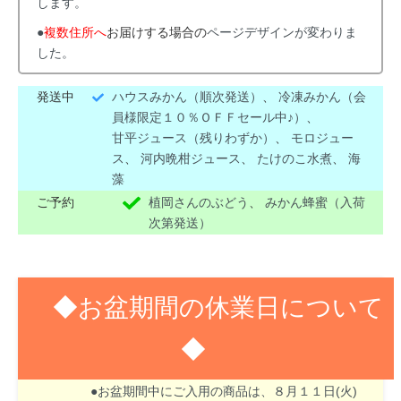
します。
●
複数住所へ
お届けする場合の
ページデザインが変わりま
した。
発送中
ハウスみかん（順次発送）
、
冷凍みかん（会
員様限定１０％ＯＦＦセール中♪）
、
甘平ジュース（残りわずか）
、
モロジュー
ス
、
河内晩柑ジュース
、
たけのこ水煮
、
海
藻
ご予約
植岡さんのぶどう
、
みかん蜂蜜（入荷
次第発送）
◆お盆期間の休業日について
◆
８月１３日(木)～１６日(日)はお盆期間のため休業
させて頂きます。
●お盆期間中にご入用の商品は、８月１１日(火)