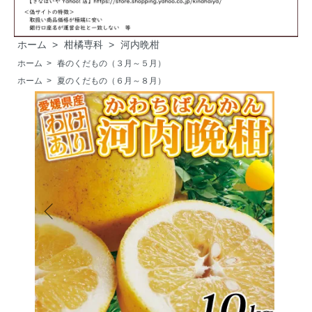
ホーム
>
柑橘専科
>
河内晩柑
ホーム
>
春のくだもの（３月～５月）
ホーム
>
夏のくだもの（６月～８月）