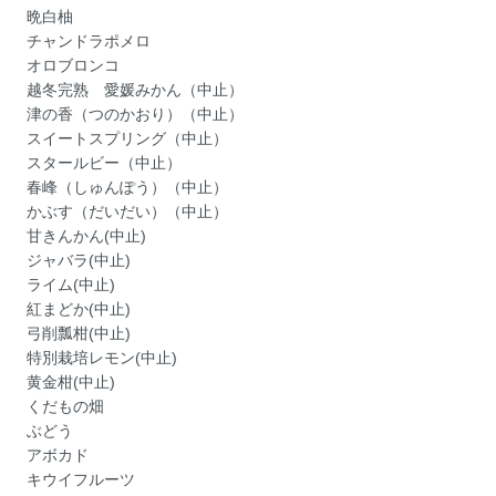
晩白柚
チャンドラポメロ
オロブロンコ
越冬完熟 愛媛みかん（中止）
津の香（つのかおり）（中止）
スイートスプリング（中止）
スタールビー（中止）
春峰（しゅんぽう）（中止）
かぶす（だいだい）（中止）
甘きんかん(中止)
ジャバラ(中止)
ライム(中止)
紅まどか(中止)
弓削瓢柑(中止)
特別栽培レモン(中止)
黄金柑(中止)
くだもの畑
ぶどう
アボカド
キウイフルーツ