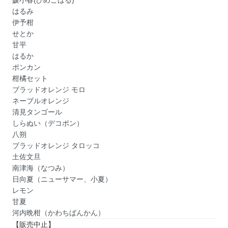
はるみ
伊予柑
せとか
甘平
はるか
ポンカン
柑橘セット
ブラッドオレンジ モロ
ネーブルオレンジ
清見タンゴール
しらぬい（デコポン）
八朔
ブラッドオレンジ タロッコ
土佐文旦
南津海（なつみ）
日向夏（ニューサマー、小夏）
レモン
甘夏
河内晩柑（かわちばんかん）
【販売中止】