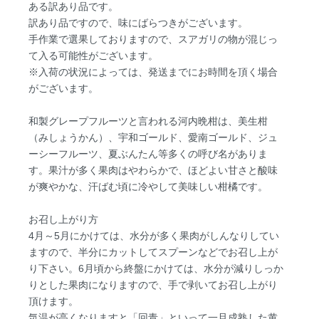
ある訳あり品です。
訳あり品ですので、味にばらつきがございます。
手作業で選果しておりますので、スアガリの物が混じっ
て入る可能性がございます。
※入荷の状況によっては、発送までにお時間を頂く場合
がございます。
和製グレープフルーツと言われる河内晩柑は、美生柑
（みしょうかん）、宇和ゴールド、愛南ゴールド、ジュ
ーシーフルーツ、夏ぶんたん等多くの呼び名がありま
す。果汁が多く果肉はやわらかで、ほどよい甘さと酸味
が爽やかな、汗ばむ頃に冷やして美味しい柑橘です。
お召し上がり方
4月～5月にかけては、水分が多く果肉がしんなりしてい
ますので、半分にカットしてスプーンなどでお召し上が
り下さい。6月頃から終盤にかけては、水分が減りしっか
りとした果肉になりますので、手で剥いてお召し上がり
頂けます。
気温が高くなりますと「回青」といって一旦成熟した黄