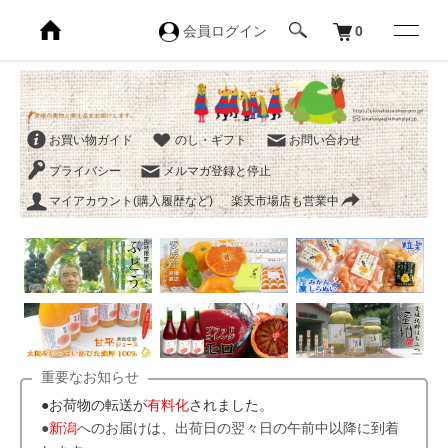
会員ログイン
0
お買い物ガイド
のし・ギフト
お問い合わせ
プライバシー
メルマガ登録と停止
マイアカウント(購入履歴など)
楽天市場店も営業中
重要なお知らせ
●お荷物の転送が
有料化
されました。
●
新潟
へのお届けは、出荷日の翌々日の午前中以降に到着