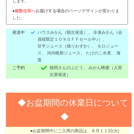
します。
●
複数住所へ
お届けする場合の
ページデザインが変わりま
した。
発送中
ハウスみかん（順次発送）
、
冷凍みかん（会
員様限定１０％ＯＦＦセール中♪）
、
甘平ジュース（残りわずか）
、
モロジュー
ス
、
河内晩柑ジュース
、
たけのこ水煮
、
海
藻
ご予約
植岡さんのぶどう
、
みかん蜂蜜（入荷
次第発送）
◆お盆期間の休業日について
◆
８月１３日(木)～１６日(日)はお盆期間のため休業
させて頂きます。
●お盆期間中にご入用の商品は、８月１１日(火)