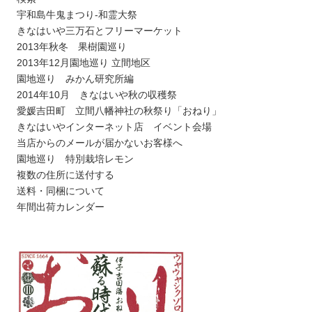
宇和島牛鬼まつり-和霊大祭
きなはいや三万石とフリーマーケット
2013年秋冬 果樹園巡り
2013年12月園地巡り 立間地区
園地巡り みかん研究所編
2014年10月 きなはいや秋の収穫祭
愛媛吉田町 立間八幡神社の秋祭り「おねり」
きなはいやインターネット店 イベント会場
当店からのメールが届かないお客様へ
園地巡り 特別栽培レモン
複数の住所に送付する
送料・同梱について
年間出荷カレンダー