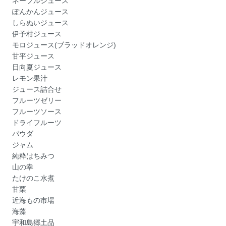
ネーブルジュース
ぽんかんジュース
しらぬいジュース
伊予柑ジュース
モロジュース(ブラッドオレンジ)
甘平ジュース
日向夏ジュース
レモン果汁
ジュース詰合せ
フルーツゼリー
フルーツソース
ドライフルーツ
パウダ
ジャム
純粋はちみつ
山の幸
たけのこ水煮
甘栗
近海もの市場
海藻
宇和島郷土品