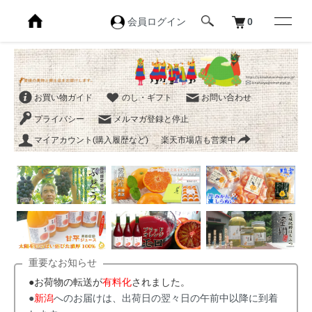
会員ログイン
0
お買い物ガイド
のし・ギフト
お問い合わせ
プライバシー
メルマガ登録と停止
マイアカウント(購入履歴など)
楽天市場店も営業中
重要なお知らせ
●お荷物の転送が
有料化
されました。
●
新潟
へのお届けは、出荷日の翌々日の午前中以降に到着