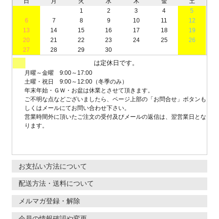
日
月
火
水
木
金
土
1
2
3
4
5
6
7
8
9
10
11
12
13
14
15
16
17
18
19
20
21
22
23
24
25
26
27
28
29
30
は定休日です。
月曜～金曜 9:00～17:00
土曜・祝日 9:00～12:00（冬季のみ）
年末年始・ＧＷ・お盆は休業とさせて頂きます。
ご不明な点などございましたら、ページ上部の「お問合せ」ボタンも
しくはメールにてお問い合わせ下さい。
営業時間外に頂いたご注文の受付及びメールの返信は、翌営業日とな
ります。
お支払い方法について
配送方法・送料について
メルマガ登録・解除
会員の情報確認や変更