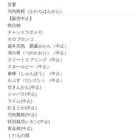
甘夏
河内晩柑（かわちばんかん）
【販売中止】
晩白柚
チャンドラポメロ
オロブロンコ
越冬完熟 愛媛みかん（中止）
津の香（つのかおり）（中止）
スイートスプリング（中止）
スタールビー（中止）
春峰（しゅんぽう）（中止）
かぶす（だいだい）（中止）
甘きんかん(中止)
ジャバラ(中止)
ライム(中止)
紅まどか(中止)
弓削瓢柑(中止)
特別栽培レモン(中止)
黄金柑(中止)
くだもの畑