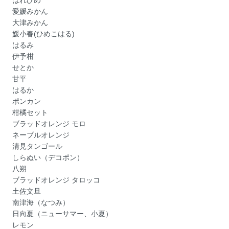
愛媛みかん
大津みかん
媛小春(ひめこはる)
はるみ
伊予柑
せとか
甘平
はるか
ポンカン
柑橘セット
ブラッドオレンジ モロ
ネーブルオレンジ
清見タンゴール
しらぬい（デコポン）
八朔
ブラッドオレンジ タロッコ
土佐文旦
南津海（なつみ）
日向夏（ニューサマー、小夏）
レモン