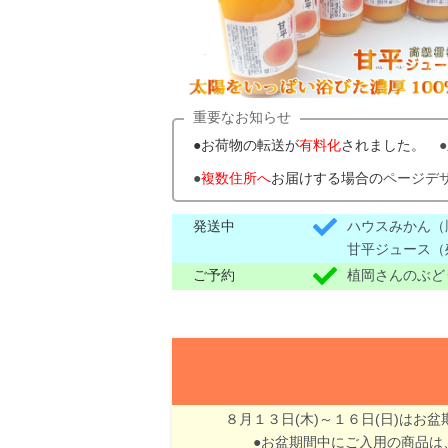
重要なお知らせ
●お荷物の転送が
有料化
されました。
●
●
複数住所へ
お届けする場合の
ページデ
発送中
ハウスみかん（
甘平ジュース（
ご予約
植岡さんのぶど
８月１３日(木)～１６日(日)はお
●お盆期間中にご入用の商品は、