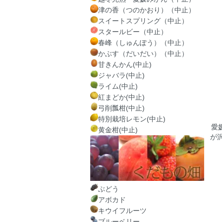
津の香（つのかおり）（中止）
スイートスプリング（中止）
スタールビー（中止）
春峰（しゅんぽう）（中止）
かぶす（だいだい）（中止）
甘きんかん(中止)
ジャバラ(中止)
ライム(中止)
紅まどか(中止)
弓削瓢柑(中止)
特別栽培レモン(中止)
愛
黄金柑(中止)
が
ぶどう
アボカド
キウイフルーツ
ブルーベリー