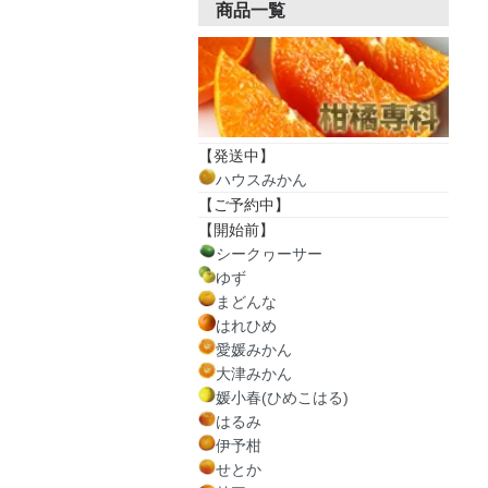
商品一覧
【発送中】
ハウスみかん
【ご予約中】
【開始前】
シークヮーサー
ゆず
まどんな
はれひめ
愛媛みかん
大津みかん
媛小春(ひめこはる)
はるみ
伊予柑
せとか