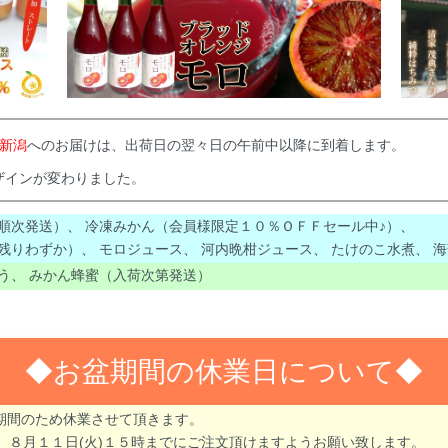
新潟
へのお届けは、出荷日の翌々日の午前中以降に到着します。
ザインが変わりました。
順次発送）
、
冷凍みかん（会員様限定１０％ＯＦＦセール中♪）
、
残りわずか）
、
モロジュース
、
河内晩柑ジュース
、
たけのこ水煮
、
海
う
、
みかん蜂蜜（入荷次第発送）
◆お盆期間の休業日について
盆期間のため休業させて頂きます。
８月１１日(火)１５時までにご注文頂けますようお願い致します。