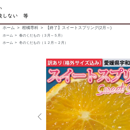
ホーム
>
柑橘専科
>
【終了】スイートスプリング(2月～)
ホーム
>
春のくだもの（３月～５月）
ホーム
>
冬のくだもの（１２月～２月）