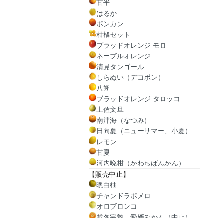
甘平
はるか
ポンカン
柑橘セット
ブラッドオレンジ モロ
ネーブルオレンジ
清見タンゴール
しらぬい（デコポン）
八朔
ブラッドオレンジ タロッコ
土佐文旦
南津海（なつみ）
日向夏（ニューサマー、小夏）
レモン
甘夏
河内晩柑（かわちばんかん）
【販売中止】
晩白柚
チャンドラポメロ
オロブロンコ
越冬完熟 愛媛みかん（中止）