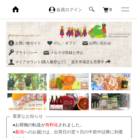
会員ログイン
0
お買い物ガイド
のし・ギフト
お問い合わせ
プライバシー
メルマガ登録と停止
マイアカウント(購入履歴など)
楽天市場店も営業中
重要なお知らせ
●お荷物の転送が
有料化
されました。
●
新潟
へのお届けは、出荷日の翌々日の午前中以降に到着