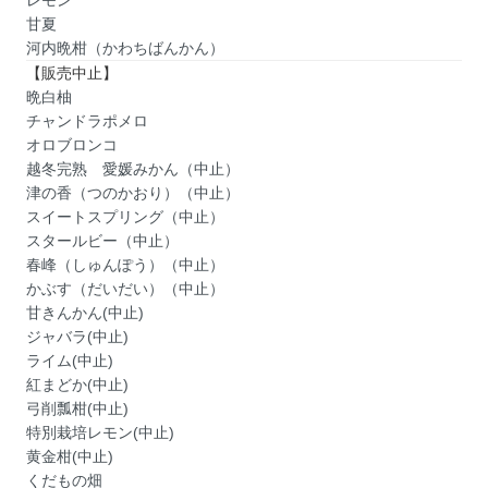
レモン
甘夏
河内晩柑（かわちばんかん）
【販売中止】
晩白柚
チャンドラポメロ
オロブロンコ
越冬完熟 愛媛みかん（中止）
津の香（つのかおり）（中止）
スイートスプリング（中止）
スタールビー（中止）
春峰（しゅんぽう）（中止）
かぶす（だいだい）（中止）
甘きんかん(中止)
ジャバラ(中止)
ライム(中止)
紅まどか(中止)
弓削瓢柑(中止)
特別栽培レモン(中止)
黄金柑(中止)
くだもの畑