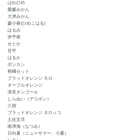
はれひめ
愛媛みかん
大津みかん
媛小春(ひめこはる)
はるみ
伊予柑
せとか
甘平
はるか
ポンカン
柑橘セット
ブラッドオレンジ モロ
ネーブルオレンジ
清見タンゴール
しらぬい（デコポン）
八朔
ブラッドオレンジ タロッコ
土佐文旦
南津海（なつみ）
日向夏（ニューサマー、小夏）