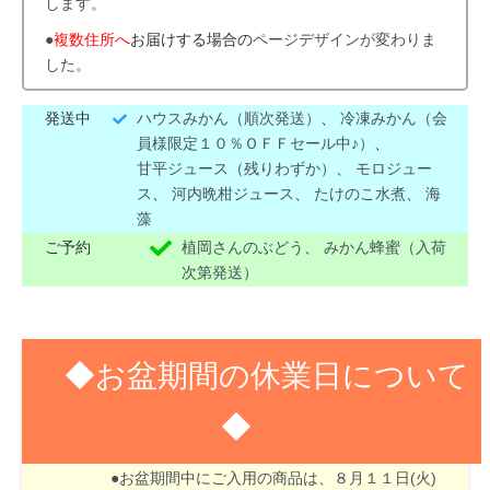
します。
●
複数住所へ
お届けする場合の
ページデザインが変わりま
した。
発送中
ハウスみかん（順次発送）
、
冷凍みかん（会
員様限定１０％ＯＦＦセール中♪）
、
甘平ジュース（残りわずか）
、
モロジュー
ス
、
河内晩柑ジュース
、
たけのこ水煮
、
海
藻
ご予約
植岡さんのぶどう
、
みかん蜂蜜（入荷
次第発送）
◆お盆期間の休業日について
◆
８月１３日(木)～１６日(日)はお盆期間のため休業
させて頂きます。
●お盆期間中にご入用の商品は、８月１１日(火)