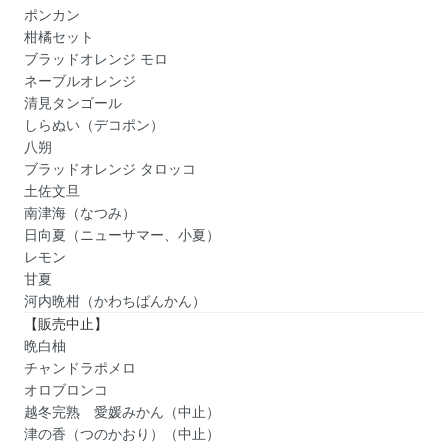
ポンカン
柑橘セット
ブラッドオレンジ モロ
ネーブルオレンジ
清見タンゴール
しらぬい（デコポン）
八朔
ブラッドオレンジ タロッコ
土佐文旦
南津海（なつみ）
日向夏（ニューサマー、小夏）
レモン
甘夏
河内晩柑（かわちばんかん）
【販売中止】
晩白柚
チャンドラポメロ
オロブロンコ
越冬完熟 愛媛みかん（中止）
津の香（つのかおり）（中止）