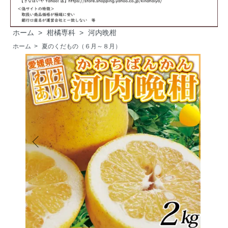
ホーム
>
柑橘専科
>
河内晩柑
ホーム
>
夏のくだもの（６月～８月）