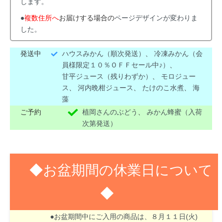
します。
●
複数住所へ
お届けする場合の
ページデザインが変わりま
した。
発送中
ハウスみかん（順次発送）
、
冷凍みかん（会
員様限定１０％ＯＦＦセール中♪）
、
甘平ジュース（残りわずか）
、
モロジュー
ス
、
河内晩柑ジュース
、
たけのこ水煮
、
海
藻
ご予約
植岡さんのぶどう
、
みかん蜂蜜（入荷
次第発送）
◆お盆期間の休業日について
◆
８月１３日(木)～１６日(日)はお盆期間のため休業
させて頂きます。
●お盆期間中にご入用の商品は、８月１１日(火)