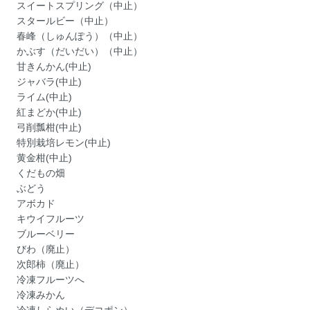
スイートスプリング（中止）
スタールビー（中止）
春峰（しゅんぽう）（中止）
かぶす（だいだい）（中止）
甘きんかん(中止)
ジャバラ(中止)
ライム(中止)
紅まどか(中止)
弓削瓢柑(中止)
特別栽培レモン(中止)
黄金柑(中止)
くだもの畑
ぶどう
アボカド
キウイフルーツ
ブルーベリー
びわ（廃止）
次郎柿（廃止）
冷凍フルーツへ
冷凍みかん
冷凍しらぬい（デコポン）