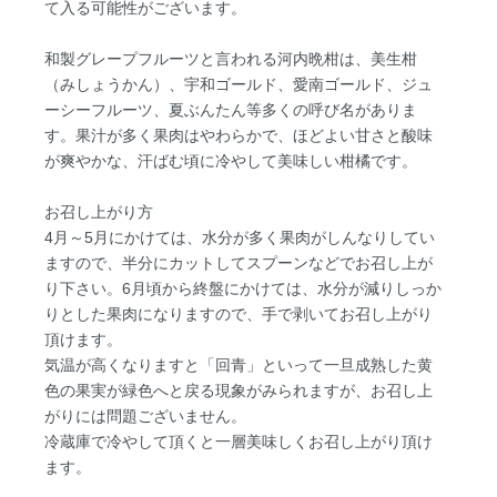
て入る可能性がございます。
和製グレープフルーツと言われる河内晩柑は、美生柑
（みしょうかん）、宇和ゴールド、愛南ゴールド、ジュ
ーシーフルーツ、夏ぶんたん等多くの呼び名がありま
す。果汁が多く果肉はやわらかで、ほどよい甘さと酸味
が爽やかな、汗ばむ頃に冷やして美味しい柑橘です。
お召し上がり方
4月～5月にかけては、水分が多く果肉がしんなりしてい
ますので、半分にカットしてスプーンなどでお召し上が
り下さい。6月頃から終盤にかけては、水分が減りしっか
りとした果肉になりますので、手で剥いてお召し上がり
頂けます。
気温が高くなりますと「回青」といって一旦成熟した黄
色の果実が緑色へと戻る現象がみられますが、お召し上
がりには問題ございません。
冷蔵庫で冷やして頂くと一層美味しくお召し上がり頂け
ます。