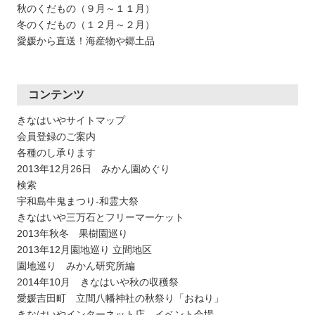
秋のくだもの（９月～１１月）
冬のくだもの（１２月～２月）
愛媛から直送！海産物や郷土品
コンテンツ
きなはいやサイトマップ
会員登録のご案内
各種のし承ります
2013年12月26日 みかん園めぐり
検索
宇和島牛鬼まつり-和霊大祭
きなはいや三万石とフリーマーケット
2013年秋冬 果樹園巡り
2013年12月園地巡り 立間地区
園地巡り みかん研究所編
2014年10月 きなはいや秋の収穫祭
愛媛吉田町 立間八幡神社の秋祭り「おねり」
きなはいやインターネット店 イベント会場