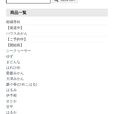
商品一覧
柑橘専科
【発送中】
ハウスみかん
【ご予約中】
【開始前】
シークヮーサー
ゆず
まどんな
はれひめ
愛媛みかん
大津みかん
媛小春(ひめこはる)
はるみ
伊予柑
せとか
甘平
はるか