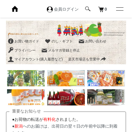
会員ログイン
0
お買い物ガイド
のし・ギフト
お問い合わせ
プライバシー
メルマガ登録と停止
マイアカウント(購入履歴など)
楽天市場店も営業中
重要なお知らせ
●お荷物の転送が
有料化
されました。
●
新潟
へのお届けは、出荷日の翌々日の午前中以降に到着