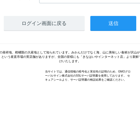
ログイン画面に戻る
の発祥地、柑橘類の大産地として知られています。みかんだけでなく海、山に美味しい食材が沢山が
」という産直市場の実店舗がありますが、全国の皆様にも「きなはいやインターネット店」より新鮮
けいたします。
当サイトでは、通信情報の暗号化と実在性の証明のため、GMOグロ
ーバルサイン株式会社のSSLサーバ証明書を使用しております。 セ
キュアシールより、サーバ証明書の検証結果をご確認ください。