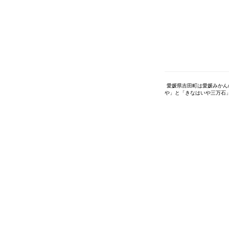
愛媛県吉田町は愛媛みかん
や」と「きなはいや三万石