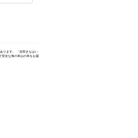
あります。 「吉田きなはい
で安全な海の幸山の幸をお届